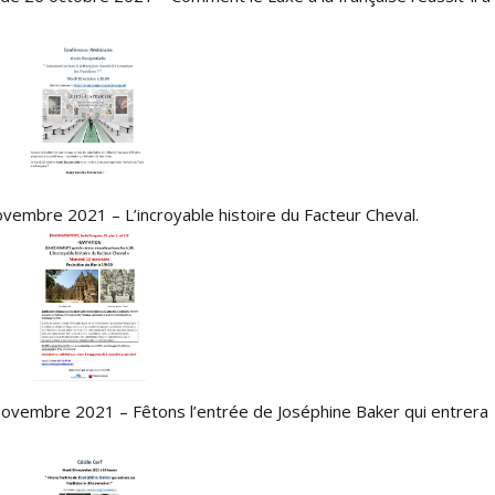
novembre 2021 – L’incroyable histoire du Facteur Cheval.
novembre 2021 – Fêtons l’entrée de Joséphine Baker qui entrera