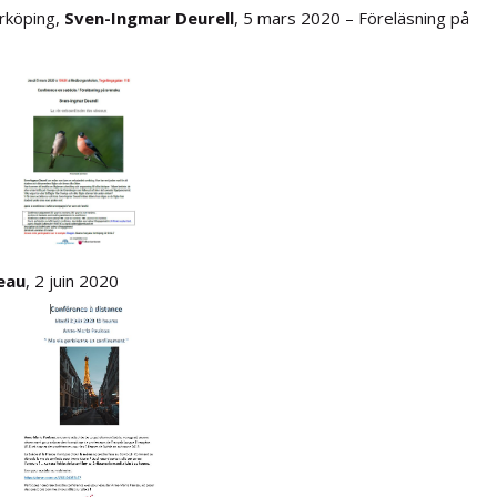
rköping,
Sven-Ingmar Deurell
, 5 mars 2020 – Föreläsning på
eau
, 2 juin 2020