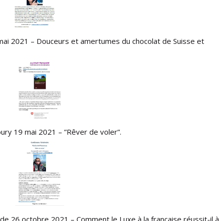
 mai 2021 – Douceurs et amertumes du chocolat de Suisse et
ury 19 mai 2021 – ”Rêver de voler”.
e 26 octobre 2021 – Comment le Luxe à la française réussit-il à