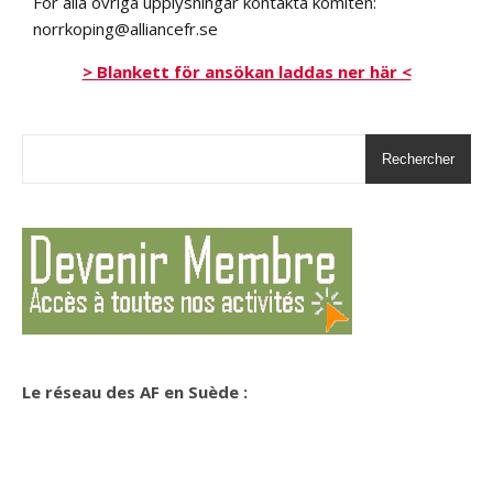
För alla övriga upplysningar kontakta komitén:
norrkoping@alliancefr.se
> Blankett för ansökan laddas ner här <
Rechercher
Le réseau des AF en Suède :