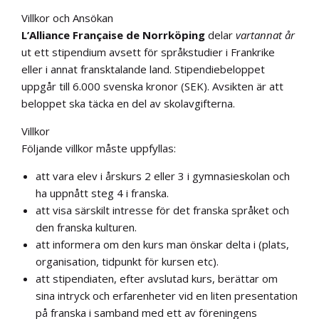
Villkor och Ansökan
L’Alliance Française de Norrköping
delar
vartannat år
ut ett stipendium avsett för språkstudier i Frankrike
eller i annat fransktalande land. Stipendiebeloppet
uppgår till 6.000 svenska kronor (SEK). Avsikten är att
beloppet ska täcka en del av skolavgifterna.
Villkor
Följande villkor måste uppfyllas:
att vara elev i årskurs 2 eller 3 i gymnasieskolan och
ha uppnått steg 4 i franska.
att visa särskilt intresse för det franska språket och
den franska kulturen.
att informera om den kurs man önskar delta i (plats,
organisation, tidpunkt för kursen etc).
att stipendiaten, efter avslutad kurs, berättar om
sina intryck och erfarenheter vid en liten presentation
på franska i samband med ett av föreningens