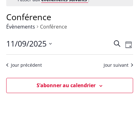
Conférence
Évènements
Conférence
11/09/2025
Rech
Na
Recherch
Jour
Sélectionnez
de
et
une
Jour précédent
Jour suivant
vu
date.
navig
Év
S’abonner au calendrier
de
vues
Évèn