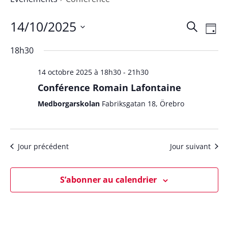
14/10/2025
Rech
Na
Recherch
Jour
Sélectionnez
de
et
18h30
une
vu
date.
14 octobre 2025 à 18h30
-
21h30
navig
Év
Conférence Romain Lafontaine
de
Medborgarskolan
Fabriksgatan 18, Örebro
vues
Évèn
Jour précédent
Jour suivant
S’abonner au calendrier