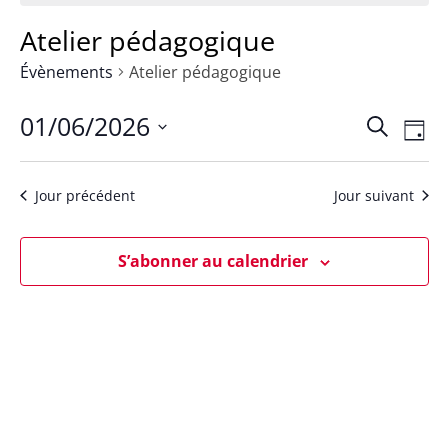
Atelier pédagogique
Évènements
Atelier pédagogique
01/06/2026
Rech
Na
Recherch
Jour
Sélectionnez
de
et
une
Jour précédent
Jour suivant
vu
date.
navig
Év
S’abonner au calendrier
de
vues
Évèn