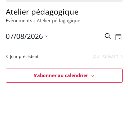
Atelier pédagogique
Évènements
Atelier pédagogique
07/08/2026
Rech
Na
Recherch
Jour
Sélectionnez
de
et
une
Jour suivant
Jour précédent
vu
date.
navig
Év
S’abonner au calendrier
de
vues
Évèn