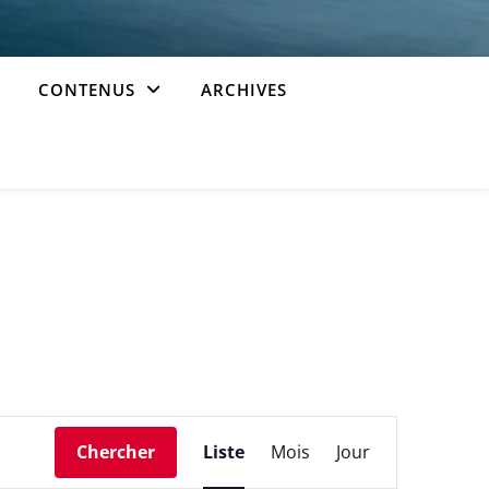
CONTENUS
ARCHIVES
Navigation
Chercher
Liste
Mois
Jour
de