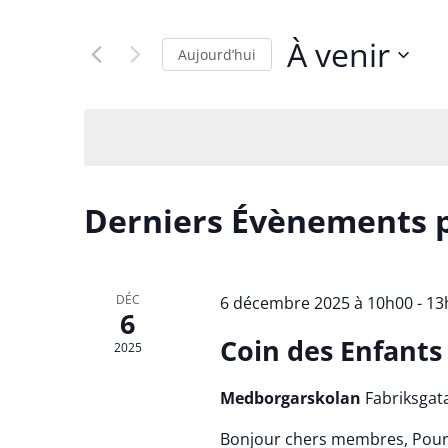
et
clé.
Rechercher
navigation
À venir
Évènements
Aujourd’hui
par
de
Sélectionnez
mot-
une
clé.
vues
date.
Évènements
Derniers Évènements 
DÉC
6 décembre 2025 à 10h00
-
13
6
Coin des Enfants
2025
Medborgarskolan
Fabriksgat
Bonjour chers membres, Pour c