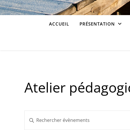
ACCUEIL
PRÉSENTATION
Atelier pédagog
Recherche
Saisir
mot-