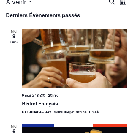
À venir
Rech
Na
Recherche
Liste
Sélectionnez
de
Derniers Évènements passés
et
une
vu
date.
navig
MAI
9
Év
2026
de
vues
Évèn
9 mai à 18h30
-
20h30
Bistrot Français
Bar Juliette - Rex
Rådhustorget, 903 26, Umeå
MAI
6