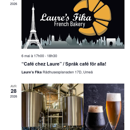
2026
6 mai à 17h00
-
18h30
“Café chez Laure” / Språk café för alla!
Laure's Fika
Rådhusesplanaden 17D, Umeå
AVR
28
2026