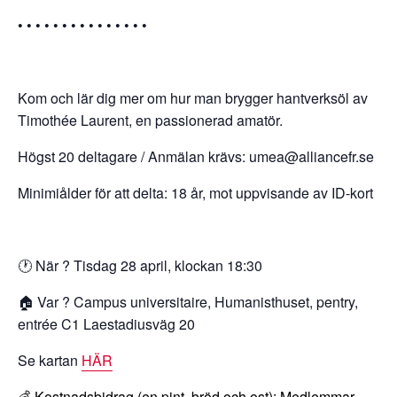
• • • • • • • • • • • • • • •
Kom och lär dig mer om hur man brygger hantverksöl av
Timothée Laurent, en passionerad amatör.
Högst 20 deltagare / Anmälan krävs: umea@alliancefr.se
Minimiålder för att delta: 18 år, mot uppvisande av ID-kort
🕐 När ? Tisdag 28 april, klockan 18:30
🏠 Var ? Campus universitaire, Humanisthuset, pentry,
entrée C1 Laestadiusväg 20
Se kartan
HÄR
💰 Kostnadsbidrag (en pint, bröd och ost): Medlemmar