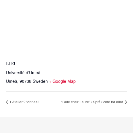
LIEU
Université d’Umeå
Umeå
,
90738
Sweden
+ Google Map
L’Atelier 2 tonnes !
“Café chez Laure” / Språk café för alla!