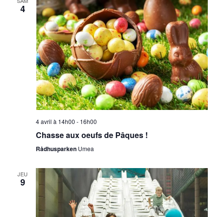
SAM
4
4 avril à 14h00
-
16h00
Chasse aux oeufs de Pâques !
Rådhusparken
Umea
JEU
9