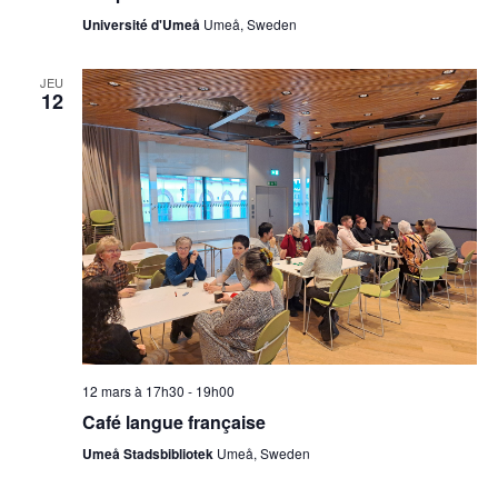
Université d'Umeå
Umeå, Sweden
JEU
12
12 mars à 17h30
-
19h00
Café langue française
Umeå Stadsbibliotek
Umeå, Sweden