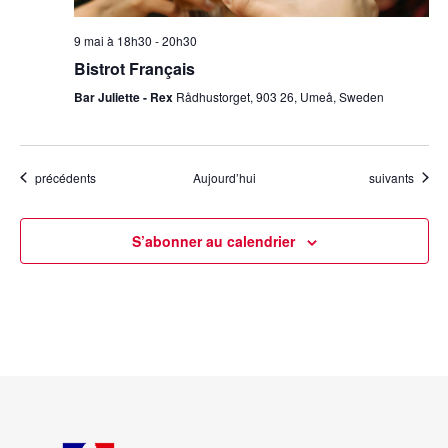
9 mai à 18h30
-
20h30
Bistrot Français
Bar Juliette - Rex
Rådhustorget, 903 26, Umeå, Sweden
Évènements
Évènements
précédents
Aujourd’hui
suivants
S’abonner au calendrier