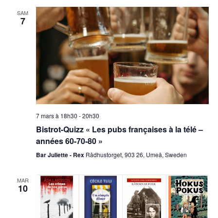
vu
date.
SAM
navig
7
Év
de
vues
Évèn
7 mars à 18h30
-
20h30
Bistrot-Quizz « Les pubs françaises à la télé –
années 60-70-80 »
Bar Juliette - Rex
Rådhustorget, 903 26, Umeå, Sweden
MAR
10