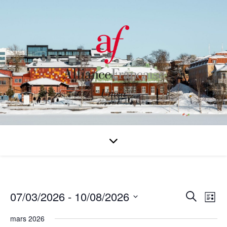
07/03/2026
 - 
10/08/2026
Rech
Na
Recherche
Liste
Sélectionnez
de
et
mars 2026
une