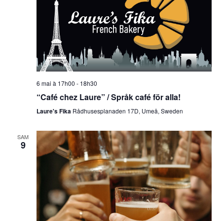
6 mai à 17h00
-
18h30
“Café chez Laure” / Språk café för alla!
Laure's Fika
Rådhusesplanaden 17D, Umeå, Sweden
SAM
9