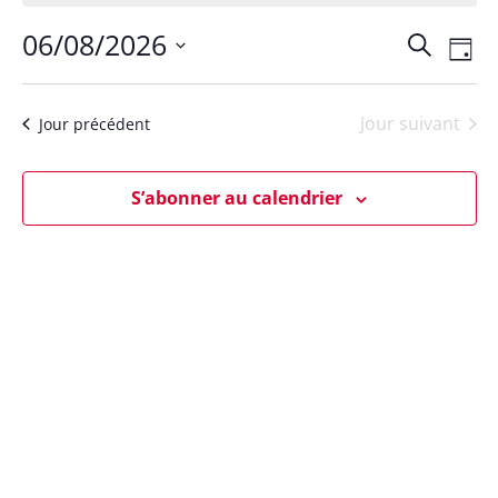
06/08/2026
Rech
Na
Recherch
Jour
Sélectionnez
de
et
une
Jour suivant
Jour précédent
vu
date.
navig
Év
S’abonner au calendrier
de
vues
Évèn