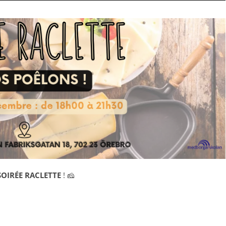
SOIRÉE RACLETTE
! 🧀