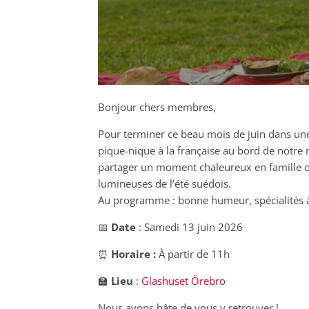
Bonjour chers membres,
Pour terminer ce beau mois de juin dans un
pique-nique à la française au bord de notre 
partager un moment chaleureux en famille o
lumineuses de l’été suédois.
Au programme : bonne humeur, spécialités à p
📅
Date
: Samedi 13 juin 2026
⏰
Horaire :
À partir de 11h
🏫
Lieu
:
Glashuset Örebro
Nous avons hâte de vous y retrouver !