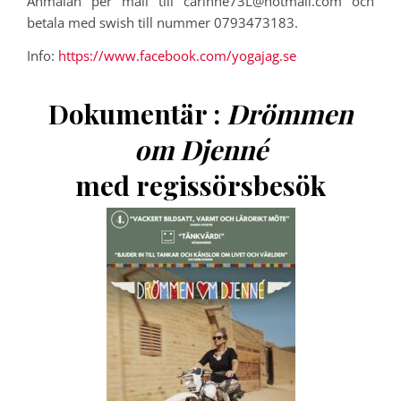
Anmälan per mail till carinne73L@hotmail.com och
betala med swish till nummer 0793473183.
Info:
https://www.facebook.com/yogajag.se
Dokumentär :
Drömmen
om Djenné
med regissörsbesök