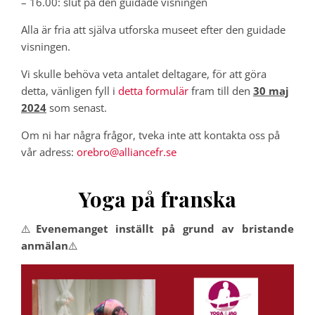
– 16.00: slut på den guidade visningen
Alla är fria att själva utforska museet efter den guidade
visningen.
Vi skulle behöva veta antalet deltagare, för att göra
detta, vänligen fyll i
detta formulär
fram till den
30 maj
2024
som senast.
Om ni har några frågor, tveka inte att kontakta oss på
vår adress:
orebro@alliancefr.se
Yoga på franska
⚠️
Evenemanget inställt på grund av bristande
anmälan
⚠️