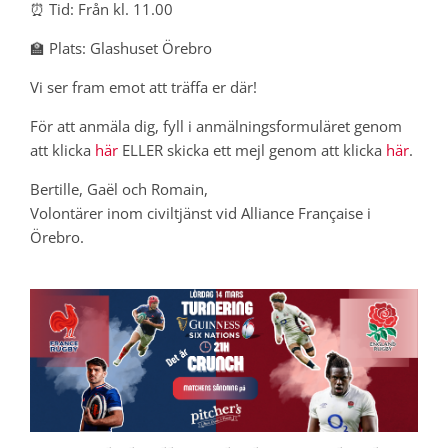
⏰ Tid: Från kl. 11.00
🏫 Plats: Glashuset Örebro
Vi ser fram emot att träffa er där!
För att anmäla dig, fyll i anmälningsformuläret genom
att klicka
här
ELLER skicka ett mejl genom att klicka
här
.
Bertille, Gaël och Romain,
Volontärer inom civiltjänst vid Alliance Française i
Örebro.