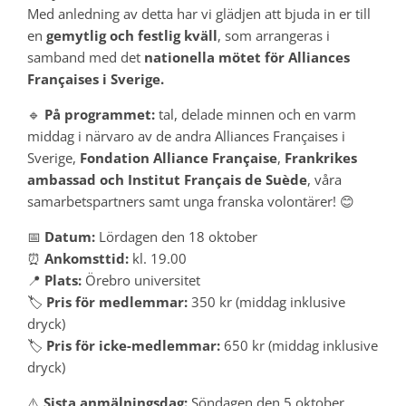
Med anledning av detta har vi glädjen att bjuda in er till
en
gemytlig och festlig kväll
, som arrangeras i
samband med det
nationella mötet för Alliances
Françaises i Sverige.
🔹
På programmet:
tal, delade minnen och en varm
middag i närvaro av de andra Alliances Françaises i
Sverige,
Fondation Alliance Française
,
Frankrikes
ambassad och Institut Français de Suède
, våra
samarbetspartners samt unga franska volontärer! 😊
📅
Datum:
Lördagen den 18 oktober
⏰
Ankomsttid:
kl. 19.00
📍
Plats:
Örebro universitet
🏷️
Pris för medlemmar:
350 kr (middag inklusive
dryck)
🏷️
Pris för icke-medlemmar:
650 kr (middag inklusive
dryck)
⚠️
Sista anmälningsdag:
Söndagen den 5 oktober