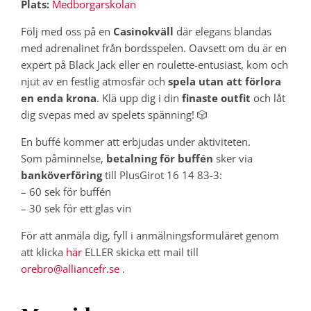
Plats:
Medborgarskolan
Följ med oss på en
Casinokväll
där elegans blandas
med adrenalinet från bordsspelen. Oavsett om du är en
expert på Black Jack eller en roulette-entusiast, kom och
njut av en festlig atmosfär och
spela utan att förlora
en enda krona
. Klä upp dig i din
finaste outfit
och låt
dig svepas med av spelets spänning! 🎲
En buffé kommer att erbjudas under aktiviteten.
Som påminnelse,
betalning för buffén
sker via
banköverföring
till PlusGirot 16 14 83-3:
– 60 sek för buffén
– 30 sek för ett glas vin
För att anmäla dig, fyll i anmälningsformuläret genom
att klicka
här
ELLER skicka ett mail till
orebro@alliancefr.se
.