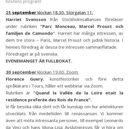
höstens program!
2
1
september
klockan 18.30, Storgatan 11:
Harriet Svensson
från Stockholmsalliansen föreläser
under rubriken
”Parc Monceau, Marcel Proust och
familjen de Camondo”
. Harriet har många intressen, av
dem tre stora – Paris, Marcel Proust och judisk historia. I
hennes föredrag är dessa tre intressen sammanflätade.
Föredraget är på svenska.
EVENEMANGET ÄR FULLBOKAT.
30 september
klockan 19.00, Zoom:
Florence Guery
, konsthistoriker och före detta
språklärare i Tours, håller ett webbinar via Zoom.
Rubriken är
”Quand la Vallée de la Loire etait la
residence preferée des Rois de France”.
Vi får besöka olika slott och får kunskap om hur arkitekturen
utvecklats från medeltiden till renässansen. Vi kommer
även att möta intressanta personer, till exempel Leonardo
da Vinci och hans Mona-Lisa. Avslutningsvis får vi höra om