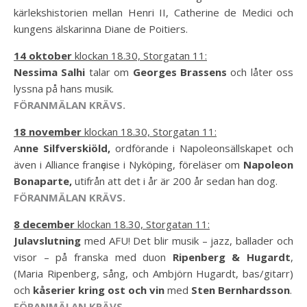
kärlekshistorien mellan Henri II, Catherine de Medici och
kungens älskarinna Diane de Poitiers.
14 oktober
klockan 18.30, Storgatan 11:
Nessima Salhi
talar om
Georges Brassens
och låter oss
lyssna på hans musik.
FÖRANMÄLAN KRÄVS.
18 november
klockan 18.30, Storgatan 11:
A
nne Silfverskiöld,
ordförande i Napoleonsällskapet och
även i Alliance franҫaise i Nyköping, föreläser om
Napoleon
Bonaparte,
utifrån att det i år är 200 år sedan han dog.
FÖRANMÄLAN KRÄVS.
8 december
klockan 18.30, Storgatan 11:
Julavslutning
med AFU! Det blir musik – jazz, ballader och
visor – på franska med duon
Ripenberg & Hugardt
,
(Maria Ripenberg, sång, och Ambjörn Hugardt, bas/gitarr)
och
kåserier kring ost och vin
med
Sten Bernhardsson
.
FÖRANMÄLAN KRÄVS.