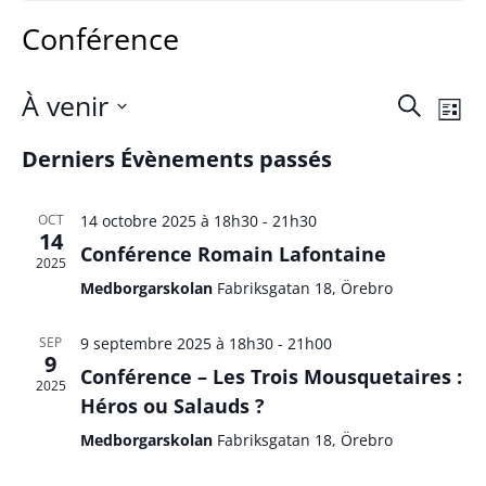
Conférence
À venir
Rech
Na
Recherch
Liste
Sélectionnez
de
et
Derniers Évènements passés
une
vu
date.
navig
OCT
14 octobre 2025 à 18h30
-
21h30
Év
14
Conférence Romain Lafontaine
de
2025
Medborgarskolan
Fabriksgatan 18, Örebro
vues
SEP
9 septembre 2025 à 18h30
-
21h00
9
Évèn
Conférence – Les Trois Mousquetaires :
2025
Héros ou Salauds ?
Medborgarskolan
Fabriksgatan 18, Örebro