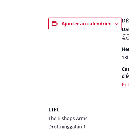
DÉ
Ajouter au calendrier
Dat
4 
Heu
18h
Ca
d’
Pu
LIEU
The Bishops Arms
Drottninggatan 1