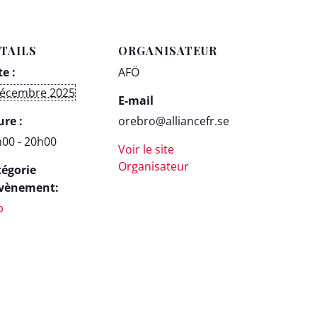
TAILS
ORGANISATEUR
e :
AFÖ
décembre 2025
E-mail
re :
orebro@alliancefr.se
00 - 20h00
Voir le site
Organisateur
tégorie
Évènement:
b