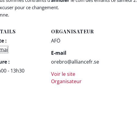
ous sommes contraints d’
annuler
le coin des enfants ce samedi 2
excuser pour ce changement.
omne.
TAILS
ORGANISATEUR
e :
AFÖ
 mai
E-mail
re :
orebro@alliancefr.se
00 - 13h30
Voir le site
Organisateur