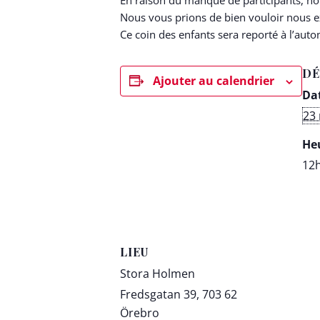
En raison du manque de participants, n
Nous vous prions de bien vouloir nous 
Ce coin des enfants sera reporté à l’aut
DÉ
Ajouter au calendrier
Dat
23
Heu
12h
LIEU
Stora Holmen
Fredsgatan 39, 703 62
Örebro