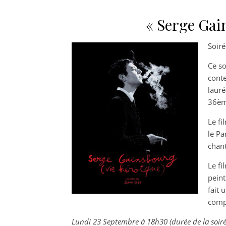
« Serge Gai
Soiré
Ce so
cont
lauré
36ème
Le fi
le Pa
chant
Le fi
peint
fait 
compl
Lundi 23 Septembre à 18h30 (durée de la soiré