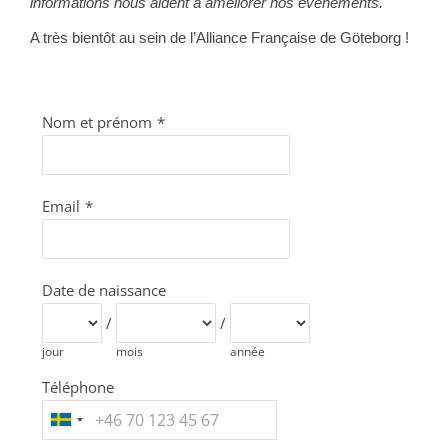
informations nous aident à améliorer nos événements.
A très bientôt au sein de l’Alliance Française de Göteborg !
Nom et prénom
*
Email
*
Date de naissance
/
/
jour
mois
année
Téléphone