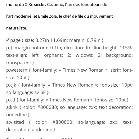
moitié du XIXe siècle : Cézanne, l’un des fondateurs de
l’art moderne, et Emile Zola, le chef de file du mouvement
naturaliste.
@page { size: 8.27in 11.69in; margin: 0.79in }
p { margin-bottom: 0.1in; direction: ltr; line-height: 115%;
text-align: left; orphans: 2; widows: 2; background:
transparent }
p.western { font-family: « Times New Roman », serif; font-
size: 10pt }
p.cjk { font-family: « Times New Roman »; font-size: 10pt;
so-language: sv-SE }
p.ctl { font-family: « Times New Roman »; font-size: 10pt }
a:link { color: #000080; so-language: zxx; text-decoration:
underline }
a:visited { color: #800000; so-language: zxx; text-
decoration: underline }