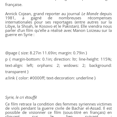
française.
Annick Cojean, grand reporter au journal
Le Monde
depuis
1981, a gagné de nombreuses récompenses
internationales pour ses reportages (entre autres sur la
Libye, la Shoah, le Kosovo et le Pakistan). Elle viendra nous
parler d’un film qu’elle a réalisé avec Manon Loizeau sur la
guerre en Syrie :
@page { size: 8.27in 11.69in; margin: 0.79in }
p { margin-bottom: 0.1in; direction: ltr; line-height: 115%;
text-align: left; orphans: 2; widows: 2; background:
transparent }
a:link { color: #0000ff; text-decoration: underline }
Syrie, le cri étouffé
Ce film retrace la condition des femmes syriennes victimes
de viols pendant la guerre civile de Bachar el-Assad. Il est
possible de visionner ce film (sous-titré en français) en
cliquant sur le lien suivant :