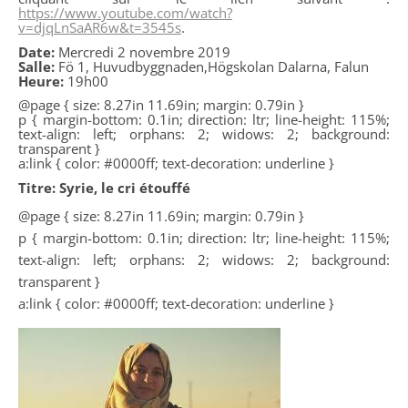
https://www.youtube.com/watch?
v=djqLnSaAR6w&t=3545s
.
Date:
Mercredi 2 novembre 2019
Salle:
Fö 1, Huvudbyggnaden,Högskolan Dalarna, Falun
Heure:
19h00
@page { size: 8.27in 11.69in; margin: 0.79in }
p { margin-bottom: 0.1in; direction: ltr; line-height: 115%;
text-align: left; orphans: 2; widows: 2; background:
transparent }
a:link { color: #0000ff; text-decoration: underline }
Titre: Syrie, le cri étouffé
@page { size: 8.27in 11.69in; margin: 0.79in }
p { margin-bottom: 0.1in; direction: ltr; line-height: 115%;
text-align: left; orphans: 2; widows: 2; background:
transparent }
a:link { color: #0000ff; text-decoration: underline }