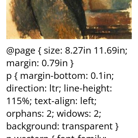
@page { size: 8.27in 11.69in;
margin: 0.79in }
p { margin-bottom: 0.1in;
direction: ltr; line-height:
115%; text-align: left;
orphans: 2; widows: 2;
background: transparent }