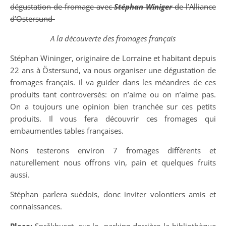
dégustation de fromage avec
Stéphan Winiger
de l’Alliance
d’Ostersund-
A la découverte des fromages français
Stéphan Wininger, originaire de Lorraine et habitant depuis
22 ans à Östersund, va nous organiser une dégustation de
fromages français. il va guider dans les méandres de ces
produits tant controversés: on n’aime ou on n’aime pas.
On a toujours une opinion bien tranchée sur ces petits
produits. Il vous fera découvrir ces fromages qui
embaumentles tables françaises.
Nons testerons environ 7 fromages différents et
naturellement nous offrons vin, pain et quelques fruits
aussi.
Stéphan parlera suédois, donc inviter volontiers amis et
connaissances.
Place:
Språkhuset, sur le parking derrière la bibliothèque