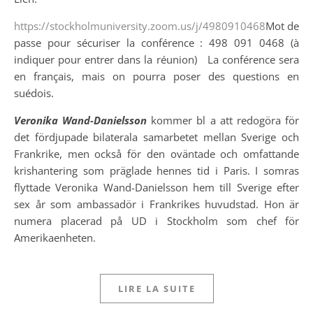
https://stockholmuniversity.zoom.us/j/4980910468
Mot de
passe pour sécuriser la conférence : 498 091 0468 (à
indiquer pour entrer dans la réunion) La conférence sera
en français, mais on pourra poser des questions en
suédois.
Veronika Wand-Danielsson
kommer bl a att redogöra för
det fördjupade bilaterala samarbetet mellan Sverige och
Frankrike, men också för den oväntade och omfattande
krishantering som präglade hennes tid i Paris. I somras
flyttade Veronika Wand-Danielsson hem till Sverige efter
sex år som ambassadör i Frankrikes huvudstad. Hon är
numera placerad på UD i Stockholm som chef för
Amerikaenheten.
LIRE LA SUITE