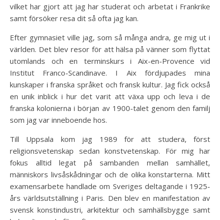
vilket har gjort att jag har studerat och arbetat i Frankrike
samt försöker resa dit så ofta jag kan.
Efter gymnasiet ville jag, som så många andra, ge mig ut i
världen. Det blev resor för att hälsa på vänner som flyttat
utomlands och en terminskurs i Aix-en-Provence vid
Institut Franco-Scandinave. I Aix fördjupades mina
kunskaper i franska språket och fransk kultur. Jag fick också
en unik inblick i hur det varit att växa upp och leva i de
franska kolonierna i början av 1900-talet genom den familj
som jag var inneboende hos.
Till Uppsala kom jag 1989 för att studera, först
religionsvetenskap sedan konstvetenskap. För mig har
fokus alltid legat på sambanden mellan samhället,
människors livsåskådningar och de olika konstarterna. Mitt
examensarbete handlade om Sveriges deltagande i 1925-
års världsutställning i Paris. Den blev en manifestation av
svensk konstindustri, arkitektur och samhällsbygge samt