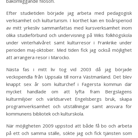
bakomliggande filosofi.
Efter studietiden började jag arbeta med pedagogisk
verksamhet och kulturturism. I korthet kan en tioårsperiod
av mitt yrkesliv sammanfattas med kursverksamhet inom
olika studieförbund och undervisning på Wiks folkhögskola
under vinterhalvåret samt kulturresor i Frankrike under
perioden maj-oktober. Med tiden fick jag också möjlighet
att arrangera resor i Marocko.
Nästa fas i mitt liv tog vid 2003 då jag började
veckopendla från Uppsala till norra Västmanland. Det blev
knappt sex år som kulturchef i Fagersta kommun där
mycket handlade om att lyfta fram Bergslagens
kulturmiljöer och världsarvet Engelsbergs bruk, skapa
programverksamhet och utställningar samt ansvara för
kommunens bibliotek och kulturskola.
När möjligheten 2009 uppstod att både få bo och arbeta
på ett och samma ställe, sökte jag och fick tjänsten som