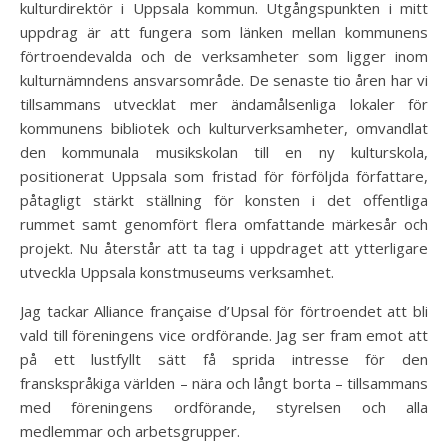
kulturdirektör i Uppsala kommun. Utgångspunkten i mitt
uppdrag är att fungera som länken mellan kommunens
förtroendevalda och de verksamheter som ligger inom
kulturnämndens ansvarsområde. De senaste tio åren har vi
tillsammans utvecklat mer ändamålsenliga lokaler för
kommunens bibliotek och kulturverksamheter, omvandlat
den kommunala musikskolan till en ny kulturskola,
positionerat Uppsala som fristad för förföljda författare,
påtagligt stärkt ställning för konsten i det offentliga
rummet samt genomfört flera omfattande märkesår och
projekt. Nu återstår att ta tag i uppdraget att ytterligare
utveckla Uppsala konstmuseums verksamhet.
Jag tackar Alliance française d’Upsal för förtroendet att bli
vald till föreningens vice ordförande. Jag ser fram emot att
på ett lustfyllt sätt få sprida intresse för den
franskspråkiga världen – nära och långt borta – tillsammans
med föreningens ordförande, styrelsen och alla
medlemmar och arbetsgrupper.