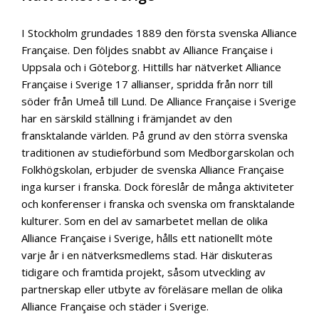
I Stockholm grundades 1889 den första svenska Alliance
Française. Den följdes snabbt av Alliance Française i
Uppsala och i Göteborg. Hittills har nätverket Alliance
Française i Sverige 17 allianser, spridda från norr till
söder från Umeå till Lund. De Alliance Française i Sverige
har en särskild ställning i främjandet av den
fransktalande världen. På grund av den störra svenska
traditionen av studieförbund som Medborgarskolan och
Folkhögskolan, erbjuder de svenska Alliance Française
inga kurser i franska. Dock föreslår de många aktiviteter
och konferenser i franska och svenska om fransktalande
kulturer. Som en del av samarbetet mellan de olika
Alliance Française i Sverige, hålls ett nationellt möte
varje år i en nätverksmedlems stad. Här diskuteras
tidigare och framtida projekt, såsom utveckling av
partnerskap eller utbyte av föreläsare mellan de olika
Alliance Française och städer i Sverige.