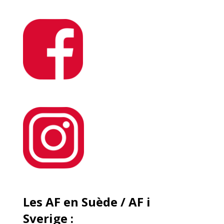
Les AF en Suède / AF i
Sverige
: