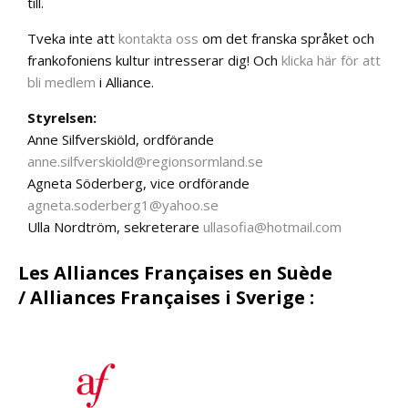
till.
Tveka inte att
kontakta oss
om det franska språket och
frankofoniens kultur intresserar dig! Och
klicka här för att
bli medlem
i Alliance.
Styrelsen:
Anne Silfverskiöld, ordförande
anne.silfverskiold@regionsormland.se
Agneta Söderberg, vice ordförande
agneta.soderberg1@yahoo.se
Ulla Nordtröm, sekreterare
ullasofia@hotmail.com
Les Alliances Françaises en Suède
/ Alliances Françaises i Sverige
: