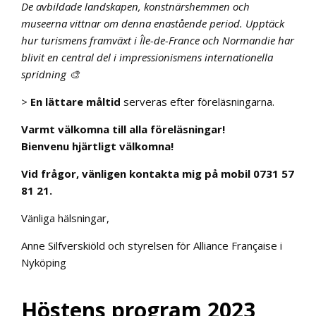
De avbildade landskapen, konstnärshemmen och
museerna vittnar om denna enastående period. Upptäck
hur turismens framväxt i Île-de-France och Normandie har
blivit en central del i impressionismens internationella
spridning 🎨
>
En lättare måltid
serveras efter föreläsningarna.
Varmt välkomna till alla föreläsningar!
Bienvenu hjärtligt välkomna!
Vid frågor, vänligen kontakta mig på mobil 0731 57
81 21.
Vänliga hälsningar,
Anne Silfverskiöld och styrelsen för Alliance Française i
Nyköping
Höstens program 202
3