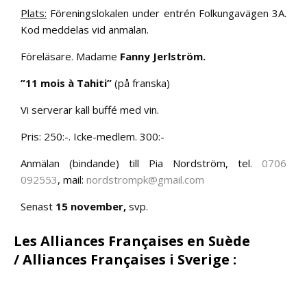
Plats:
Föreningslokalen under entrén Folkungavägen 3A.
Kod meddelas vid anmälan.
Föreläsare. Madame
Fanny Jerlström.
”11 mois à Tahiti”
(på franska)
Vi serverar kall buffé med vin.
Pris: 250:-. Icke-medlem. 300:-
Anmälan (bindande) till Pia Nordström, tel.
0706
092553
, mail:
nordstrompk@gmail.com
Senast
15 november,
svp.
Les Alliances Françaises en Suède
/ Alliances Françaises i Sverige
: