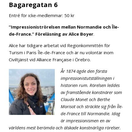
Bagaregatan 6
Entré för icke-medlemmar: 50 kr
”Impressioniströrelsen mellan Normandie och Île-
de-France.”
Föreläsning av Alice Boyer
.
Alice har tidigare arbetat vid Regionkommittén för
Turism i Paris Île-de-France och är nu volontär inom
Civiltjänst vid Alliance Française i Örebro.
År 1874 ägde den första
impressionistutställningen i
historien rum. Rörelsen leddes
av framstående konstnärer som
Claude Monet och Berthe
Morisot och sträckte sig från Île-
de-France till Normandie. Idag
är impressionismen en av
världens mest berömda och älskade konstnärliga rörelser.