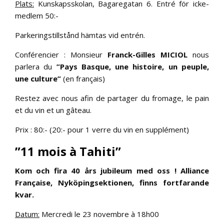
Plats:
Kunskapsskolan, Bagaregatan 6. Entré för icke-
medlem 50:-
Parkeringstillstånd hämtas vid entrén.
Conférencier : Monsieur
Franck-Gilles MICIOL
nous
parlera du
”Pays Basque, une histoire, un peuple,
une culture”
(en français)
Restez avec nous afin de partager du fromage, le pain
et du vin et un gâteau.
Prix : 80:- (20:- pour 1 verre du vin en supplément)
”11 mois à Tahiti”
Kom och fira 40 års jubileum med oss ! Alliance
Française, Nyköpingsektionen, finns fortfarande
kvar.
Datum:
Mercredi le 23 novembre à 18h00