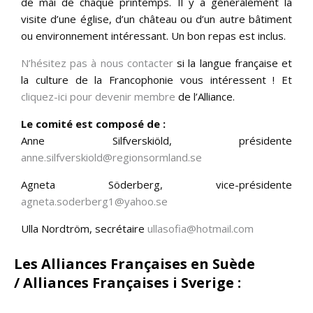
de mai de chaque printemps. Il y a généralement la
visite d’une église, d’un château ou d’un autre bâtiment
ou environnement intéressant. Un bon repas est inclus.
N’hésitez pas à nous contacter
si la langue française et
la culture de la Francophonie vous intéressent ! Et
cliquez-ici pour devenir membre
de l’Alliance.
Le comité est composé de :
Anne Silfverskiöld, présidente
anne.silfverskiold@regionsormland.se
Agneta Söderberg, vice-présidente
agneta.soderberg1@yahoo.se
Ulla Nordtröm, secrétaire
ullasofia@hotmail.com
Les Alliances Françaises en Suède
/ Alliances Françaises i Sverige
: