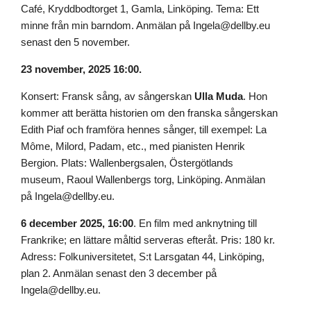
Café, Kryddbodtorget 1, Gamla, Linköping. Tema: Ett
minne från min barndom. Anmälan på Ingela@dellby.eu
senast den 5 november.
23 november, 2025 16:00.
Konsert: Fransk sång, av sångerskan
Ulla Muda
. Hon
kommer att berätta historien om den franska sångerskan
Edith Piaf och framföra hennes sånger, till exempel: La
Môme, Milord, Padam, etc., med pianisten Henrik
Bergion. Plats: Wallenbergsalen, Östergötlands
museum, Raoul Wallenbergs torg, Linköping. Anmälan
på Ingela@dellby.eu.
6 december 2025, 16:00
. En film med anknytning till
Frankrike; en lättare måltid serveras efteråt. Pris: 180 kr.
Adress: Folkuniversitetet, S:t Larsgatan 44, Linköping,
plan 2. Anmälan senast den 3 december på
Ingela@dellby.eu.