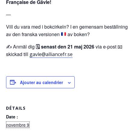
Fran
ç
aise de Gävle!
—
Vill du vara med i bokcirkeln? I en gemensam beställning
av den franska versionen
av boken?
✍ Anmäl dig
🗓️
senast den 21 maj 2026
via e-post 📧
skickad till
gavle@alliancefr.se
Ajouter au calendrier
DÉTAILS
Date :
novembre 9