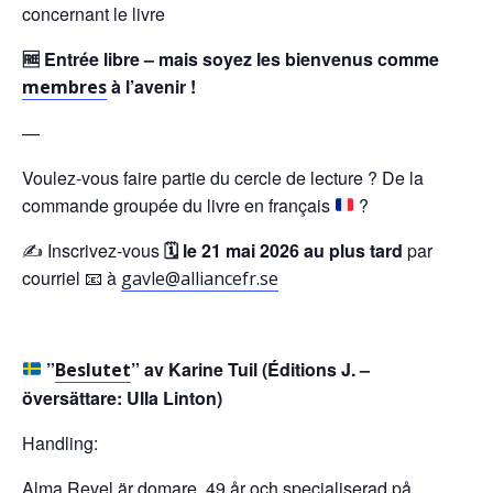
concernant le livre
🆓 Entrée libre – mais soyez les bienvenus comme
à l
’a
venir !
membres
—
Voulez-vous faire partie du cercle de lecture ? De la
commande groupée du livre en français
?
✍ Inscrivez-vous
🗓️
le 21 mai 2026 au plus tard
par
courriel 📧 à
gavle@alliancefr.se
”
” av
Karine Tuil
(Éditions J. –
Beslutet
översättare: Ulla Linton)
Handling:
Alma Revel är domare, 49 år och specialiserad på