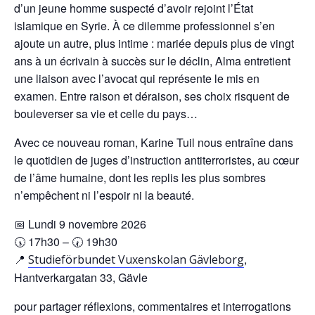
d’un jeune homme suspecté d’avoir rejoint l’État
islamique en Syrie. À ce dilemme professionnel s’en
ajoute un autre, plus intime : mariée depuis plus de vingt
ans à un écrivain à succès sur le déclin, Alma entretient
une liaison avec l’avocat qui représente le mis en
examen. Entre raison et déraison, ses choix risquent de
bouleverser sa vie et celle du pays…
Avec ce nouveau roman, Karine Tuil nous entraîne dans
le quotidien de juges d’instruction antiterroristes, au cœur
de l’âme humaine, dont les replis les plus sombres
n’empêchent ni l’espoir ni la beauté.
📅 Lundi 9 novembre 2026
🕠 17h30 – 🕢 19h30
📍
,
Studieförbundet Vuxenskolan Gävleborg
Hantverkargatan 33, Gävle
pour partager réflexions, commentaires et interrogations