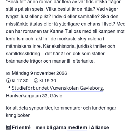
”Beslutet” är en roman där flera av vår tids etiska frågor
ställs på sin spets. Vilka beslut är de rätta? Vad väger
tyngst, lust eller plikt? Individ eller samhälle? Ska den
misstänkte åtalas eller få ytterligare en chans i livet? Med
den här romanen tar Karine Tuil oss med till kampen mot
terrorism och rakt in i de mörkaste skrymslena i
människans inre. Kärlekshistoria, juridisk thriller och
samtidsskildring – det här är en bok som ställer
brännande frågor och manar till eftertanke.
📅 Måndag 9 november 2026
🕠 kl.17.30 – 🕢 kl.19.30
📍
,
Studieförbundet Vuxenskolan Gävleborg
Hantverkargatan 33, Gävle
för att dela synpunkter, kommentarer och funderingar
kring boken
🆓 Fri entré – men bli gärna
i Alliance
medlem