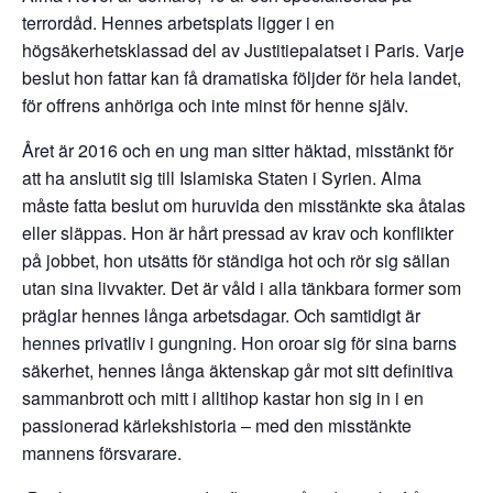
terrordåd. Hennes arbetsplats ligger i en
högsäkerhetsklassad del av Justitiepalatset i Paris. Varje
beslut hon fattar kan få dramatiska följder för hela landet,
för offrens anhöriga och inte minst för henne själv.
Året är 2016 och en ung man sitter häktad, misstänkt för
att ha anslutit sig till Islamiska Staten i Syrien. Alma
måste fatta beslut om huruvida den misstänkte ska åtalas
eller släppas. Hon är hårt pressad av krav och konflikter
på jobbet, hon utsätts för ständiga hot och rör sig sällan
utan sina livvakter. Det är våld i alla tänkbara former som
präglar hennes långa arbetsdagar. Och samtidigt är
hennes privatliv i gungning. Hon oroar sig för sina barns
säkerhet, hennes långa äktenskap går mot sitt definitiva
sammanbrott och mitt i alltihop kastar hon sig in i en
passionerad kärlekshistoria – med den misstänkte
mannens försvarare.