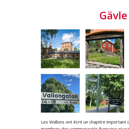
Gävle
Les Wallons ont écrit un chapitre important d
membres des communautés française et wallo