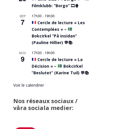
Filmklubb: ”Borgo”
🎞️
🍿
17h30
-
19h30
SEP
7
Cercle de lecture « Les
Contemplées » –
Bokcirkel ”På insidan”
(Pauline Hillier)
💬
📚
17h30
-
19h30
NOV
9
Cercle de lecture « La
Décision » –
Bokcirkel
”Beslutet” (Karine Tuil)
💬
📚
Voir le calendrier
Nos réseaux sociaux /
våra sociala medier: