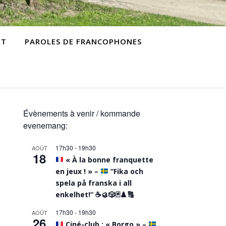
NT
PAROLES DE FRANCOPHONES
Évènements à venir / kommande
evenemang:
17h30
-
19h30
AOÛT
18
« À la bonne franquette
en jeux ! » –
”Fika och
spela på franska i all
enkelhet!”
☕️
🥮
🎲
🃏
♟️
🔠
17h30
-
19h30
AOÛT
26
Ciné-club : « Borgo » –