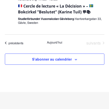
Cercle de lecture « La Décision » –
Bokcirkel ”Beslutet” (Karine Tuil)
💬
📚
Studieförbundet Vuxenskolan Gävleborg
Hantverkargatan 33,
Gävle, Sweden
Évènements
Aujourd’hui
suivants
Évènements
précédents
S’abonner au calendrier