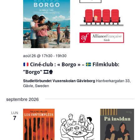
août 26 @ 17h30
-
19h30
Ciné-club : « Borgo » –
Filmklubb:
”Borgo”
🎞️
🍿
Studieförbundet Vuxenskolan Gävleborg
Hantverkargatan 33,
Gävle, Sweden
septembre 2026
LUN
7