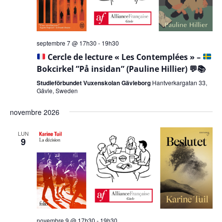
septembre 7 @ 17h30
-
19h30
Cercle de lecture « Les Contemplées » –
Bokcirkel ”På insidan” (Pauline Hillier)
💬
📚
Studieförbundet Vuxenskolan Gävleborg
Hantverkargatan 33,
Gävle, Sweden
novembre 2026
LUN
9
novembre 9 @ 17h30
-
19h30