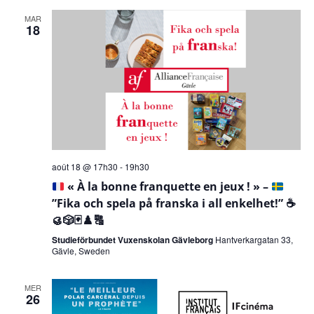
date.
vu
MAR
navi
18
Év
de
vues
Évèn
août 18 @ 17h30
-
19h30
« À la bonne franquette en jeux ! » –
”Fika och spela på franska i all enkelhet!”
☕️
🥮
🎲
🃏
♟️
🔠
Studieförbundet Vuxenskolan Gävleborg
Hantverkargatan 33,
Gävle, Sweden
MER
26