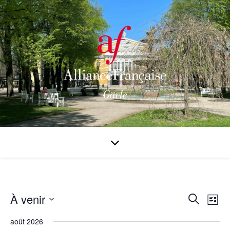
À venir
Rech
Na
Recherche
Liste
Sélectionnez
de
août 2026
et
une