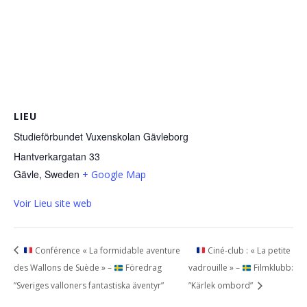
LIEU
Studieförbundet Vuxenskolan Gävleborg
Hantverkargatan 33
Gävle
,
Sweden
+ Google Map
Voir Lieu site web
Conférence « La formidable aventure
Ciné-club : « La petite
des Wallons de Suède » –
Föredrag
vadrouille » –
Filmklubb:
”Sveriges valloners fantastiska äventyr”
”Kärlek ombord”