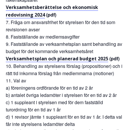
Verksamhetsberättelse och ekonomisk
(pdf)
redovisning 2024
Fråga om ansvarsfrihet för styrelsen för den tid som
revisionen avser
Fastställande av medlemsavgifter
Fastställande av verksamhetsplan samt behandling av
budget för det kommande verksamhetsåret
(pdf)
Verksamhetsplan och planerad budget 2025
Behandling av styrelsens förslag (propositioner) och i
rätt tid inkomna förslag från medlemmarna (motioner)
Val av
a) föreningens ordförande för en tid av 2 år
b) antalet övriga ledamöter i styrelsen för en tid av 2 år
c) 1 suppleant i styrelsen med för dem fastställd
turordning för en tid av 1 år
d) 1 revisor jämte 1 suppleant för en tid av 1 år. I detta val
får inte styrelsens ledamöter delta