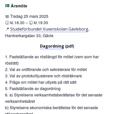
Årsmöte
📅 Tisdag 25 mars 2025
🕡 kl.18.30 – 🕢 kl.19.30
📍
,
Studieförbundet Vuxenskolan Gävleborg
Hantverkargatan 33, Gävle
(pdf)
Dagordning
Fastställande av röstlängd för mötet (vem som har
rösträtt)
Val av ordförande och sekreterare för mötet
Val av protokolljusterare och rösträknare
Fråga om mötet har utlysts på rätt sätt
Fastställande av dagordning
a) Styrelsens verksamhetsberättelse för det senaste
verksamhetsåret
b) Styrelsens ekonomiska berättelse för det senaste
räkenskapsåret