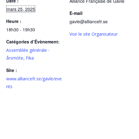
Date :
Alliance Française de Gävle
mars 25, 2025
E-mail
Heure :
gavle@alliancefr.se
18h30 - 19h30
Voir le site Organisateur
Catégories d’Évènement:
Assemblée générale -
,
årsmöte
Fika
Site :
www.alliancefr.se/gavle/eve
nts