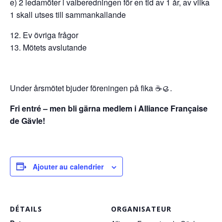
e) 2 ledamöter i valberedningen för en tid av 1 år, av vilka
1 skall utses till sammankallande
Ev övriga frågor
Mötets avslutande
Under årsmötet bjuder föreningen på fika ☕️🥮.
Fri entré – men bli gärna medlem i Alliance Française
de Gävle!
Ajouter au calendrier
DÉTAILS
ORGANISATEUR