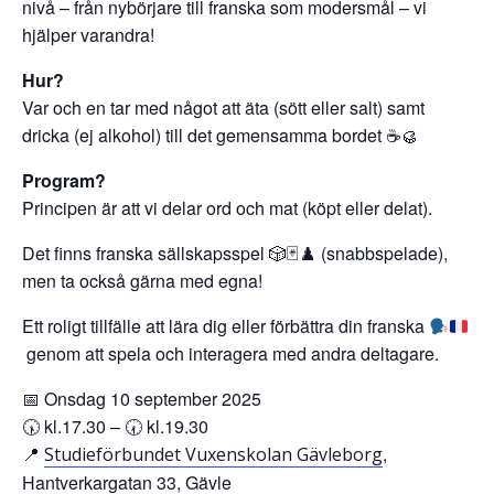
nivå – från nybörjare till franska som modersmål – vi
hjälper varandra!
Hur?
Var och en tar med något att äta (sött eller salt) samt
dricka (ej alkohol) till det gemensamma bordet ☕️🥮
Program?
Principen är att vi delar ord och mat (köpt eller delat).
Det finns franska sällskapsspel 🎲🃏♟️ (snabbspelade),
men ta också gärna med egna!
Ett roligt tillfälle att lära dig eller förbättra din franska
genom att spela och interagera med andra deltagare.
📅 Onsdag 10 september 2025
🕠 kl.17.30 – 🕢 kl.19.30
📍
,
Studieförbundet Vuxenskolan Gävleborg
Hantverkargatan 33, Gävle