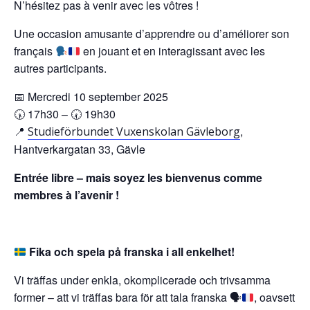
N’hésitez pas à venir avec les vôtres !
Une occasion amusante d’apprendre ou d’améliorer son
français
en jouant et en interagissant avec les
autres participants.
📅 Mercredi 10 september 2025
🕠 17h30 – 🕢 19h30
📍
,
Studieförbundet Vuxenskolan Gävleborg
Hantverkargatan 33, Gävle
Entrée libre – mais soyez les bienvenus comme
membres à l
’a
venir !
Fika och spela på franska i all enkelhet!
Vi träffas under enkla, okomplicerade och trivsamma
former – att vi träffas bara för att tala franska
🗣️
, oavsett