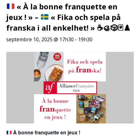
« À la bonne franquette en
jeux ! » –
« Fika och spela på
franska i all enkelhet! »
☕️
🥮
🎲
🃏
♟️
septembre 10, 2025 @ 17h30
-
19h30
À bonne franquette en jeux !