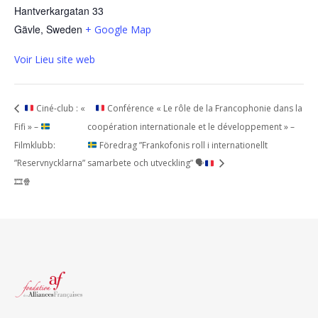
Hantverkargatan 33
Gävle
,
Sweden
+ Google Map
Voir Lieu site web
Ciné-club : «
Conférence « Le rôle de la Francophonie dans la
Fifi » –
coopération internationale et le développement » –
Filmklubb:
Föredrag ”Frankofonis roll i internationellt
”Reservnycklarna”
samarbete och utveckling”
🗣️
🎞️
🍿