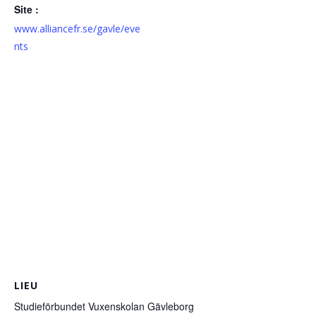
Site :
www.alliancefr.se/gavle/eve
nts
LIEU
Studieförbundet Vuxenskolan Gävleborg