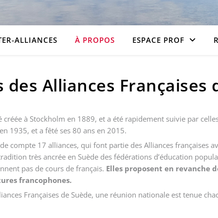
TER-ALLIANCES
À PROPOS
ESPACE PROF
 des Alliances Françaises
té créée à Stockholm en 1889, et a été rapidement suivie par celle
 en 1935, et a fêté ses 80 ans en 2015.
ède compte 17 alliances, qui font partie des Alliances françaises a
a tradition très ancrée en Suède des fédérations d’éducation popu
onnent pas de cours de français.
Elles proposent en revanche d
ltures francophones.
lliances Françaises de Suède, une réunion nationale est tenue ch