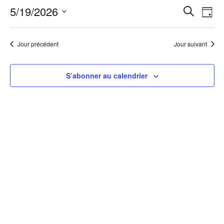
5/19/2026
Rech
Na
Recherche
Jour
Sélectionnez
de
et
une
Jour précédent
Jour suivant
date.
vu
navi
Év
S’abonner au calendrier
de
vues
Évèn