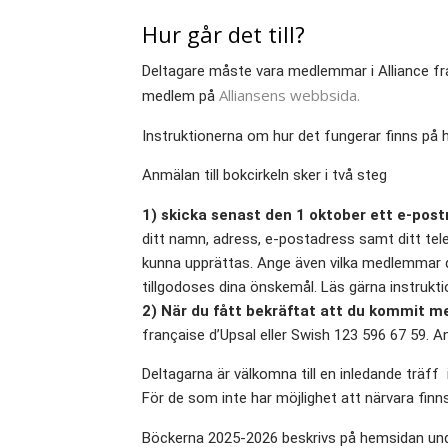
Hur går det till?
Deltagare måste vara medlemmar i Alliance fr
Alliansens webbsida.
medlem på
Instruktionerna om hur det fungerar finns på h
Anmälan till bokcirkeln sker i två steg
1) skicka senast den 1 oktober ett e-pos
ditt namn, adress, e-postadress samt ditt tel
kunna upprättas. Ange även vilka medlemmar du 
tillgodoses dina önskemål. Läs gärna instrukt
2) När du fått bekräftat att du kommit me
française d’Upsal eller Swish 123 596 67 59. A
Deltagarna är välkomna till en inledande träff 
För de som inte har möjlighet att närvara fin
Böckerna 2025-2026 beskrivs på hemsidan under