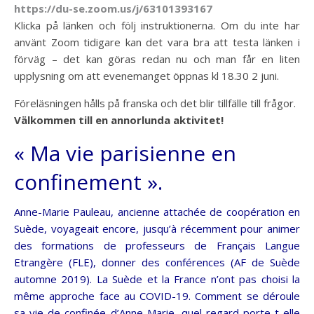
https://du-se.zoom.us/j/63101393167
Klicka på länken och följ instruktionerna. Om du inte har
använt Zoom tidigare kan det vara bra att testa länken i
förväg – det kan göras redan nu och man får en liten
upplysning om att evenemanget öppnas kl 18.30 2 juni.
Föreläsningen hålls på franska och det blir tillfälle till frågor.
Välkommen till en annorlunda aktivitet!
« Ma vie parisienne en
confinement ».
Anne-Marie Pauleau, ancienne attachée de coopération en
Suède, voyageait encore, jusqu’à récemment pour animer
des formations de professeurs de Français Langue
Etrangère (FLE), donner des conférences (AF de Suède
automne 2019). La Suède et la France n’ont pas choisi la
même approche face au COVID-19. Comment se déroule
sa vie de confinée d’Anne-Marie, quel regard porte-t-elle