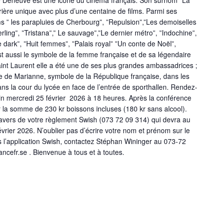
e Deneuve est une icône du cinéma français. Son surnom ”La
rière unique avec plus d’une centaine de films. Parmi ses
ms ” les parapluies de Cherbourg”, ”Repulsion”,”Les demoiselles
rling”, ”Tristana”,” Le sauvage”,”Le dernier métro”, ”Indochine”,
 dark”, ”Huit femmes”, ”Palais royal” ”Un conte de Noël”,
t aussi le symbole de la femme française et de sa légendaire
int Laurent elle a été une de ses plus grandes ambassadrices ;
te de Marianne, symbole de la République française, dans les
ans la cour du lycée en face de l’entrée de sporthallen. Rendez-
n mercredi 25 février 2026 à 18 heures. Après la conférence
la somme de 230 kr boissons incluses (180 kr sans alcool).
travers de votre règlement Swish (073 72 09 314) qui devra au
février 2026. N’oublier pas d’écrire votre nom et prénom sur le
 l’application Swish, contactez Stéphan Wininger au 073-72
ncefr.se . Bienvenue à tous et à toutes.