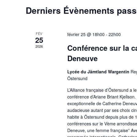
Évènements
Derniers Évènements pas
FÉV
février 25 @ 18h00
-
22h00
25
Conférence sur la c
2026
Deneuve
Lycée du Jämtland Wargentin
Re
Östersund
L’Alliance française d’Östersund a le
conférence d’Ariane Briant Kjellson.
exceptionnelle de Catherine Deneuv
audacieuse autant par ses choix cin
habite à Östersund depuis plus de 1
conférences sur le Vème arrondissem
Deneuve, une femme française” Avec