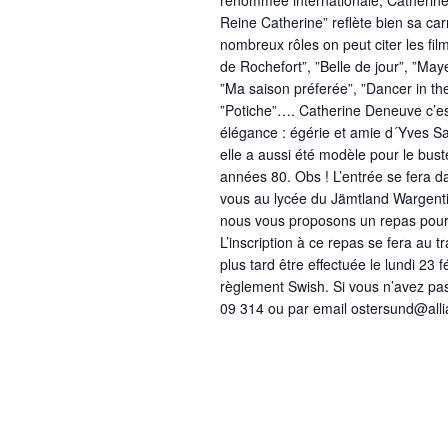
renommée internationale, Catherin
Reine Catherine” reflète bien sa car
nombreux rôles on peut citer les fil
de Rochefort”, ”Belle de jour”, ”Maye
”Ma saison préferée”, ”Dancer in the
”Potiche”…. Catherine Deneuve c’es
élégance : égérie et amie d´Yves Sa
elle a aussi été modèle pour le bus
années 80. Obs ! L’entrée se fera d
vous au lycée du Jämtland Wargenti
nous vous proposons un repas pour 
L’inscription à ce repas se fera au 
plus tard être effectuée le lundi 23 
règlement Swish. Si vous n’avez pas
09 314 ou par email ostersund@allia