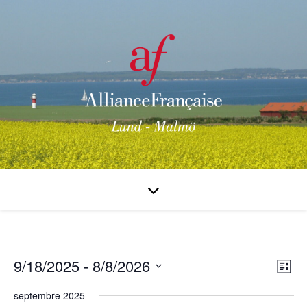
9/18/2025
 - 
8/8/2026
Na
Na
Liste
Sélectionnez
de
pa
septembre 2025
une