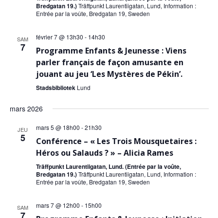
Bredgatan 19.)
Träffpunkt Laurentiigatan, Lund, Information :
Entrée par la voûte, Bredgatan 19, Sweden
février 7 @ 13h30
-
14h30
SAM
7
Programme Enfants & Jeunesse : Viens
parler français de façon amusante en
jouant au jeu ‘Les Mystères de Pékin’.
Stadsbibliotek
Lund
mars 2026
mars 5 @ 18h00
-
21h30
JEU
5
Conférence – « Les Trois Mousquetaires :
Héros ou Salauds ? » – Alicia Rames
Träffpunkt Laurentiigatan, Lund. (Entrée par la voûte,
Bredgatan 19.)
Träffpunkt Laurentiigatan, Lund, Information :
Entrée par la voûte, Bredgatan 19, Sweden
mars 7 @ 12h00
-
15h00
SAM
7