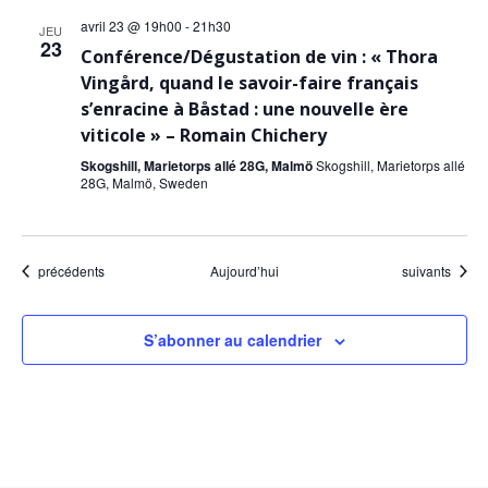
avril 23 @ 19h00
-
21h30
JEU
23
Conférence/Dégustation de vin : « Thora
Vingård, quand le savoir-faire français
s’enracine à Båstad : une nouvelle ère
viticole » – Romain Chichery
Skogshill, Marietorps allé 28G, Malmö
Skogshill, Marietorps allé
28G, Malmö, Sweden
Évènements
Évènements
précédents
Aujourd’hui
suivants
S’abonner au calendrier