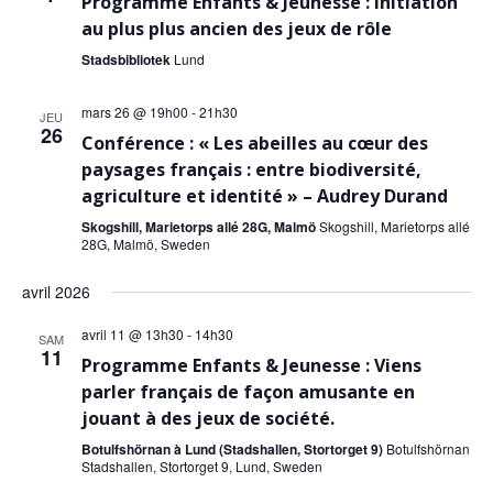
Programme Enfants & Jeunesse : Initiation
au plus plus ancien des jeux de rôle
Stadsbibliotek
Lund
mars 26 @ 19h00
-
21h30
JEU
26
Conférence : « Les abeilles au cœur des
paysages français : entre biodiversité,
agriculture et identité » – Audrey Durand
Skogshill, Marietorps allé 28G, Malmö
Skogshill, Marietorps allé
28G, Malmö, Sweden
avril 2026
avril 11 @ 13h30
-
14h30
SAM
11
Programme Enfants & Jeunesse : Viens
parler français de façon amusante en
jouant à des jeux de société.
Botulfshörnan à Lund (Stadshallen, Stortorget 9)
Botulfshörnan
Stadshallen, Stortorget 9, Lund, Sweden