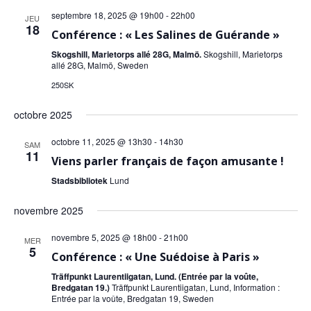
vu
date.
septembre 18, 2025 @ 19h00
-
22h00
JEU
co
18
Conférence : « Les Salines de Guérande »
Év
Skogshill, Marietorps allé 28G, Malmö.
Skogshill, Marietorps
allé 28G, Malmö, Sweden
250SK
octobre 2025
octobre 11, 2025 @ 13h30
-
14h30
SAM
11
Viens parler français de façon amusante !
Stadsbibliotek
Lund
novembre 2025
novembre 5, 2025 @ 18h00
-
21h00
MER
5
Conférence : « Une Suédoise à Paris »
Träffpunkt Laurentiigatan, Lund. (Entrée par la voûte,
Bredgatan 19.)
Träffpunkt Laurentiigatan, Lund, Information :
Entrée par la voûte, Bredgatan 19, Sweden