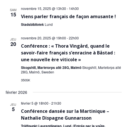
novembre 15, 2025 @ 13h30
-
14h30
SAM
15
Viens parler français de façon amusante !
Stadsbibliotek
Lund
novembre 20, 2025 @ 19h00
-
22h00
JEU
20
Conférence : « Thora Vingård, quand le
savoir-faire français s’enracine à Båstad :
une nouvelle ère viticole »
Skogshill, Marietorps allé 28G, Malmö
Skogshill, Marietorps allé
28G, Malmö, Sweden
350SK
février 2026
février 5 @ 18h00
-
21h30
JEU
5
Conférence dansée sur la Martinique –
Nathalie Dispagne Gunnarsson
Träffpunkt Laurentiigatan, Lund. (Entrée par la voûte,