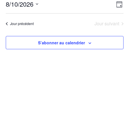
8/10/2026
Na
Na
Jour
Sélectionnez
de
pa
une
Jour suivant
Jour précédent
vu
date.
co
Év
S’abonner au calendrier