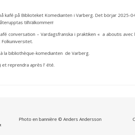
å på kafé på Biblioteket Komedianten i Varberg. Det börjar 2025-0
 återupptas tillVälkommen!
 ”café conversation – Vardagsfranska i praktiken « a aboutis avec 
Folkuniversitet.
0 à la bibliothèque-komedianten de Varberg.
) et reprendra après l’ été.
Photo en bannière © Anders Andersson
C