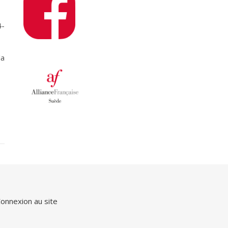
4-
la
onnexion au site