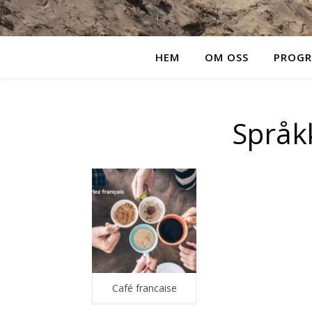
HEM
OM OSS
PROG
Språk
Café francaise