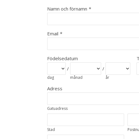
Namn och förnamn
*
Email
*
Födelsedatum
T
/
/
dag
månad
år
Adress
Gatuadress
Stad
Postn