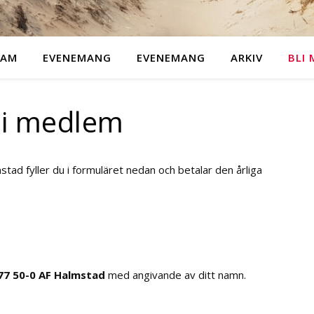
RAM
EVENEMANG
EVENEMANG
ARKIV
BLI
li medlem
mstad fyller du i formuläret nedan och betalar den årliga
 77 50-0 AF Halmstad
med angivande av ditt namn.