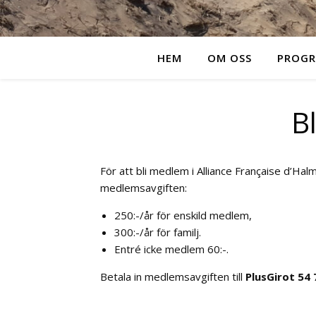
HEM
OM OSS
PROG
B
För att bli medlem i Alliance Française d’Hal
medlemsavgiften:
250:-/år för enskild medlem,
300:-/år för familj.
Entré icke medlem 60:-.
Betala in medlemsavgiften till
PlusGirot 54