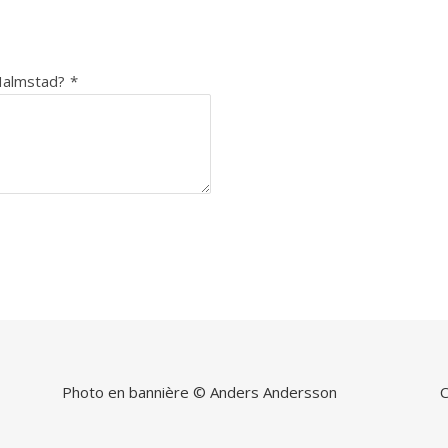
'Halmstad?
*
Photo en bannière © Anders Andersson
C