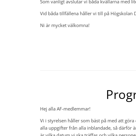
Som vanligt avslutar vi båda kvällarna med lit
Vid båda tillfällena håller vi till på Högskolan 
Ni är mycket välkomna!
Prog
Hej alla AF-medlemmar!
Vi i styrelsen håller som bäst på med att göra
alla uppgifter från alla inblandade, så därför
är vilka datum vi ska träffas och vilka pers