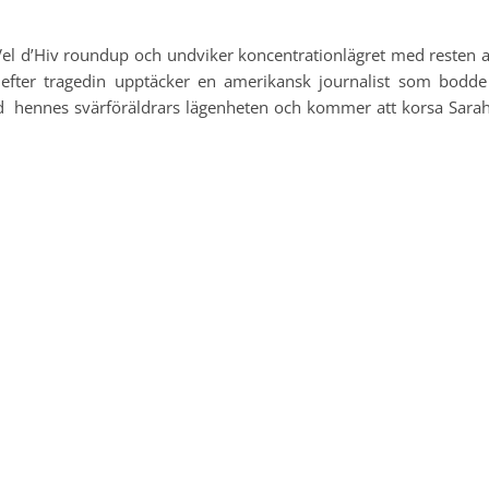
r Vel d’Hiv roundup och undviker koncentrationlägret med resten 
r efter tragedin upptäcker en amerikansk journalist som bodde
d hennes svärföräldrars lägenheten och kommer att korsa Sara