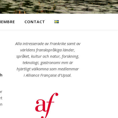
MEMBRE
CONTACT
Alla intresserade av Frankrike samt av
världens franskspråkiga länder,
språket, kultur och natur, forskning,
teknologi, gastronomi mm är
hjärtligt välkomna som medlemmar
ch
i Alliance Française d’Upsal.
or
et
en