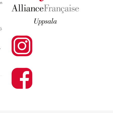
en
).
.