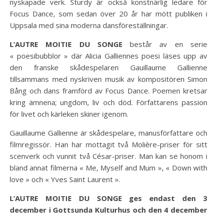
nyskapade verk. Sturdy är också konstnärlig ledare för
Focus Dance, som sedan över 20 år har mött publiken i
Uppsala med sina moderna dansföreställningar.
L’AUTRE MOITIE DU SONGE
består av en serie
« poesibubblor » där Alicia Galliennes poesi läses upp av
den franske skådespelaren Gauillaume Gallienne
tillsammans med nyskriven musik av kompositören Simon
Bång och dans framförd av Focus Dance. Poemen kretsar
kring ämnena; ungdom, liv och död. Författarens passion
för livet och kärleken skiner igenom.
Gauillaume Gallienne är skådespelare, manusförfattare och
filmregissör. Han har mottagit två Molière-priser för sitt
scenverk och vunnit två César-priser. Man kan se honom i
bland annat filmerna « Me, Myself and Mum », « Down with
love » och « Yves Saint Laurent ».
L’AUTRE MOITIE DU SONGE ges endast den 3
december i Gottsunda Kulturhus och den 4 december