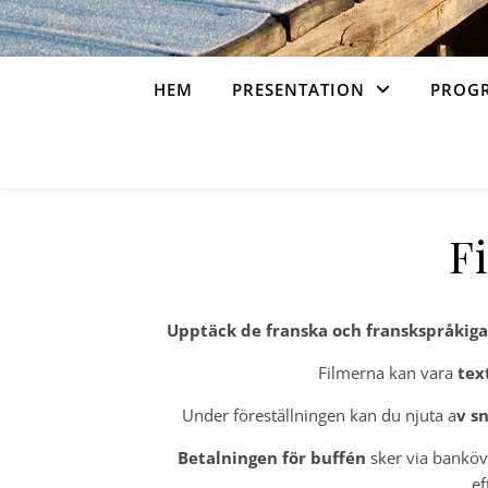
HEM
PRESENTATION
PROG
F
Upptäck de franska och franskspråkiga
Filmerna kan vara
tex
Under föreställningen kan du njuta a
v s
Betalningen för buffén
sker via banköve
ef