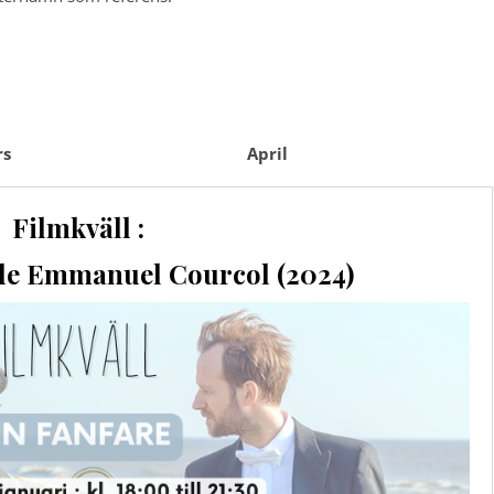
rs
April
Filmkväll :
 de Emmanuel Courcol (2024)