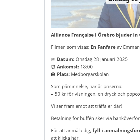
Alliance Française i Örebro bjuder in t
Filmen som visas:
En Fanfare
av Emmanu
📅
Datum:
Onsdag 28 januari 2025
⏰
Ankomst:
18:00
🏫
Plats:
Medborgarskolan
Som påminnelse, här är priserna:
– 50 kr för visningen, en dryck och popco
Vi ser fram emot att träffa er där!
Betalning för buffén sker via banköverfö
För att anmäla dig,
fyll i anmälningsfo
att klicka här.