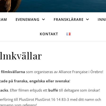
RAM
EVENEMANG
FRANSKLÄRARE
INN
KONTAKT
ilmkvällar
 filmkvällarna
som organiseras av Alliance Française i Örebro!
tade på franska, engelska eller svenska
!
nacks
. Efter filmen erbjuds ett
buffé
till deltagare som önskar!
rföring till PlusGirot PlusGirot 16 14 83-3 med ditt namn och
ternamn som referens!