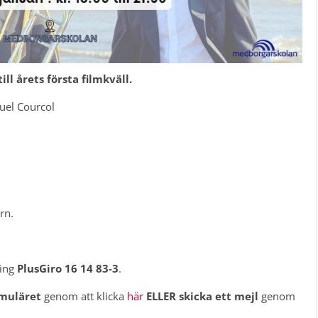
ill årets första filmkväll.
el Courcol
rn.
ring
PlusGiro 16 14 83-3
.
rmuläret
genom att klicka
här
ELLER skicka ett mejl
genom