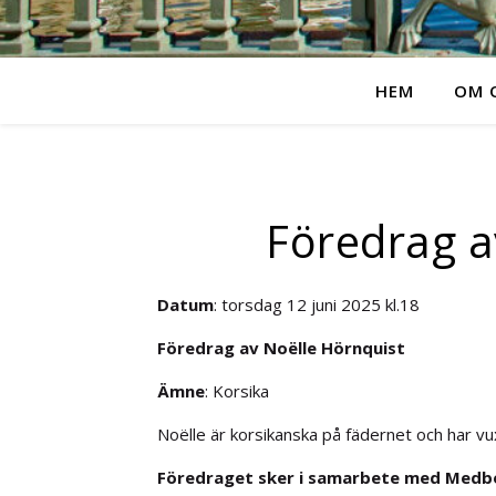
HEM
OM 
Föredrag a
Datum
: torsdag 12 juni 2025 kl.18
Föredrag av Noëlle Hörnquist
Ämne
: Korsika
Noëlle är korsikanska på fädernet och har vu
Föredraget sker i samarbete med Medb