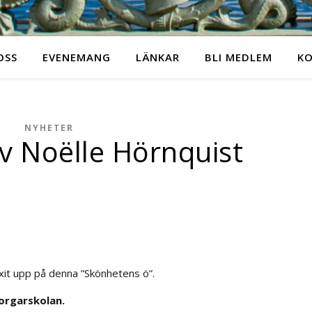
OSS
EVENEMANG
LÄNKAR
BLI MEDLEM
K
NYHETER
v Noëlle Hörnquist
xit upp på denna ”Skönhetens ö”.
orgarskolan.