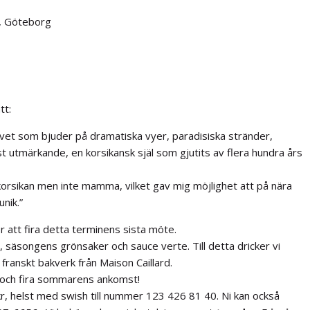
n, Göteborg
tt:
havet som bjuder på dramatiska vyer, paradisiska stränder,
 utmärkande, en korsikansk själ som gjutits av flera hundra års
korsikan men inte mamma, vilket gav mig möjlighet att på nära
nik.”
r att fira detta terminens sista möte.
ad, säsongens grönsaker och sauce verte. Till detta dricker vi
 franskt bakverk från Maison Caillard.
r och fira sommarens ankomst!
r, helst med swish till nummer 123 426 81 40. Ni kan också