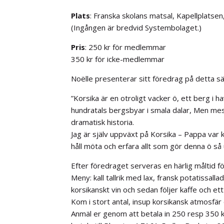
Plats
: Franska skolans matsal, Kapellplatse
(Ingången är bredvid Systembolaget.)
Pris
: 250 kr för medlemmar
350 kr för icke-medlemmar
Noëlle presenterar sitt föredrag på detta sä
”Korsika är en otroligt vacker ö, ett berg i 
hundratals bergsbyar i smala dalar, Men mest
dramatisk historia.
Jag är själv uppväxt på Korsika – Pappa var 
håll möta och erfara allt som gör denna ö så u
Efter föredraget serveras en härlig måltid fö
Meny: kall tallrik med lax, fransk potatissall
korsikanskt vin och sedan följer kaffe och ett
Kom i stort antal, insup korsikansk atmosfä
Anmäl er genom att betala in 250 resp 350 k