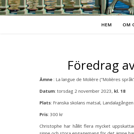
HEM
OM 
Föredrag av
Ämne
: La langue de Molière (”Molières språk
Datum
: torsdag 2 november 2023,
kl. 18
Plats
: Franska skolans matsal, Landalagånge
Pris
: 300 kr
Christophe har hållit flera mycket uppskatt
sinne och stora engagemang för det ämne ha