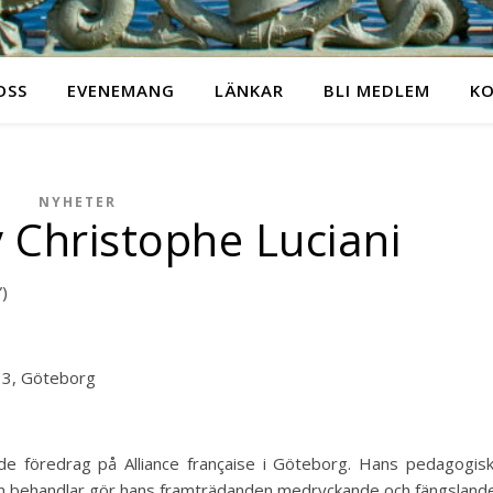
OSS
EVENEMANG
LÄNKAR
BLI MEDLEM
K
NYHETER
 Christophe Luciani
”)
n 3, Göteborg
ade föredrag på Alliance française i Göteborg. Hans pedagogis
n behandlar gör hans framträdanden medryckande och fängslande