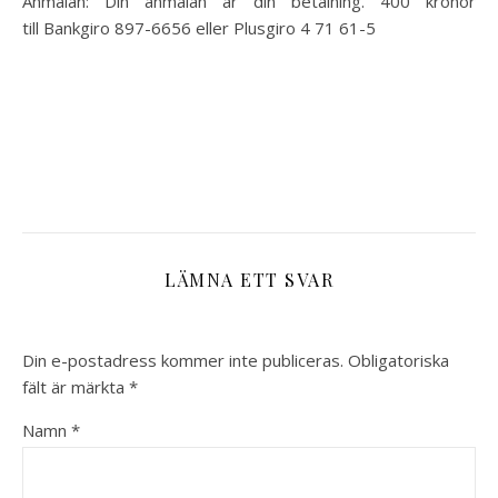
Anmälan: Din anmälan är din betalning. 400 kronor
till
Bankgiro 897-6656 eller Plusgiro 4 71 61-5
LÄMNA ETT SVAR
Din e-postadress kommer inte publiceras.
Obligatoriska
fält är märkta
*
Namn
*