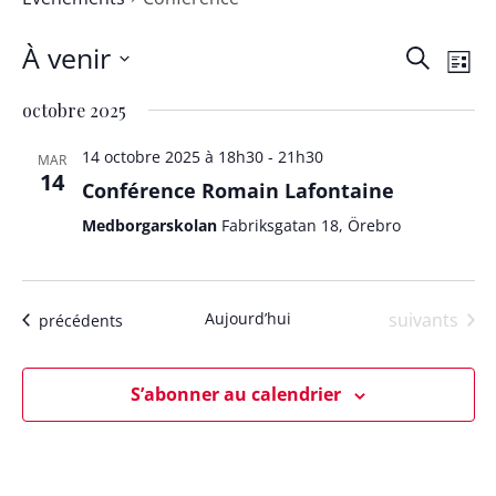
À venir
Rech
Na
Recherch
Liste
Sélectionnez
de
et
octobre 2025
une
vu
date.
14 octobre 2025 à 18h30
-
21h30
navig
MAR
14
Év
Conférence Romain Lafontaine
de
Medborgarskolan
Fabriksgatan 18, Örebro
vues
Évènements
Évèn
Aujourd’hui
suivants
Évènements
précédents
S’abonner au calendrier